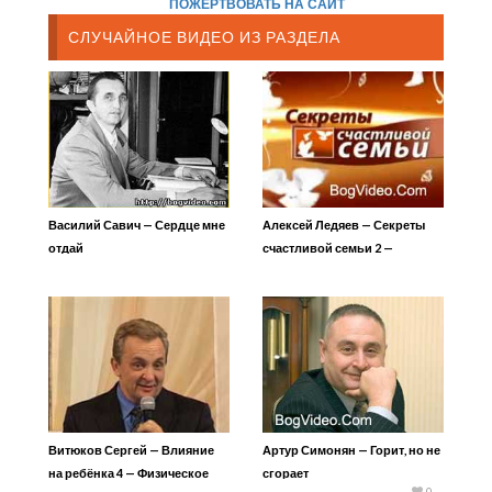
ПОЖЕРТВОВАТЬ НА САЙТ
СЛУЧАЙНОЕ ВИДЕО ИЗ РАЗДЕЛА
Василий Савич — Сердце мне
Алексей Ледяев — Секреты
отдай
счастливой семьи 2 —
Критерии соответствия при
выборе партнера
Витюков Сергей — Влияние
Артур Симонян — Горит, но не
на ребёнка 4 — Физическое
сгорает
0