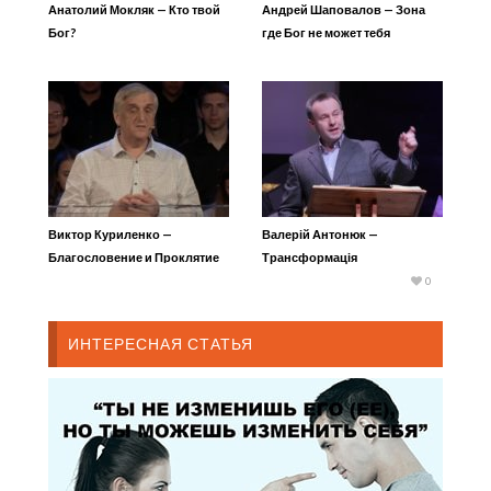
Анатолий Мокляк — Кто твой
Андрей Шаповалов — Зона
Бог?
где Бог не может тебя
использовать
Виктор Куриленко —
Валерій Антонюк —
Благословение и Проклятие
Трансформація
християнського інтелекту
0
ИНТЕРЕСНАЯ СТАТЬЯ