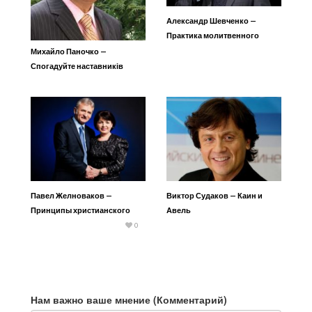
Александр Шевченко —
Практика молитвенного
ходатайства
Михайло Паночко —
Спогадуйте наставників
ваших
Павел Желноваков —
Виктор Судаков — Каин и
Принципы христианского
Авель
брака
0
Нам важно ваше мнение (Комментарий)