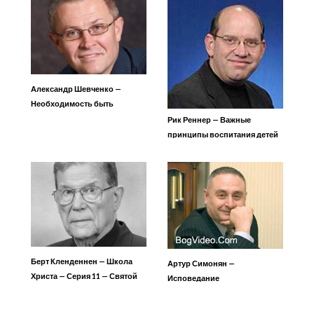
Александр Шевченко —
Необходимость быть
учительным
Рик Реннер — Важные
принципы воспитания детей
Берт Кленденнен — Школа
Артур Симонян —
Христа — Серия 11 — Святой
Исповедание
Дух 14