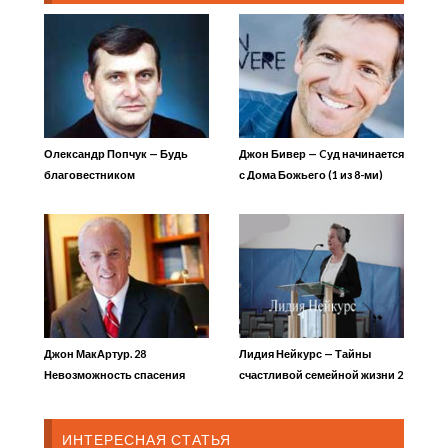
Олександр Попчук — Будь
Джон Бивер — Cуд начинается
благовестником
с Дома Божьего (1 из 8-ми)
Джон МакАртур. 28
Лидия Нейкурс — Тайны
Невозможность спасения
счастливой семейной жизни 2
часть 3
ИНТЕРЕСНАЯ СТАТЬЯ