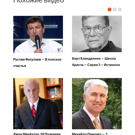
Берт Кленденнен — Школа
Рустам Фатулаев — В поисках
Христа — Серия 5 — Истинное
счастья
покояние 1
Джон МакАртур. 09 Познание
Михайло Паночко — 5