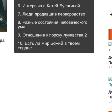
6. Интервью с Катей Бусагиной
7. Люди продавшие первородство
8. Разные состояния человеческого
ума
9. Отношение к пороку лукавства 2
ра
10. Есть ли мир Божий в твоем
сердце
Д
П
9 
Д
П
9 