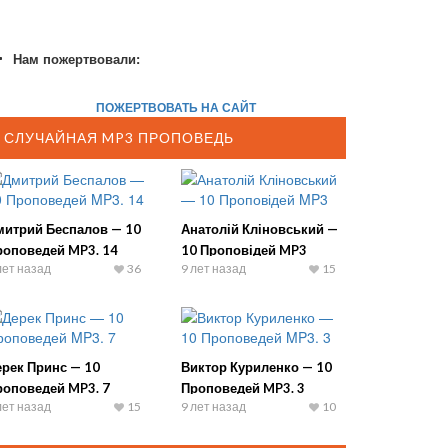
Нам пожертвовали:
ПОЖЕРТВОВАТЬ НА САЙТ
СЛУЧАЙНАЯ MP3 ПРОПОВЕДЬ
митрий Беспалов — 10
Анатолій Кліновський —
роповедей MP3. 14
10 Проповідей MP3
лет назад
36
9 лет назад
15
ерек Принс — 10
Виктор Куриленко — 10
роповедей MP3. 7
Проповедей MP3. 3
лет назад
15
9 лет назад
10