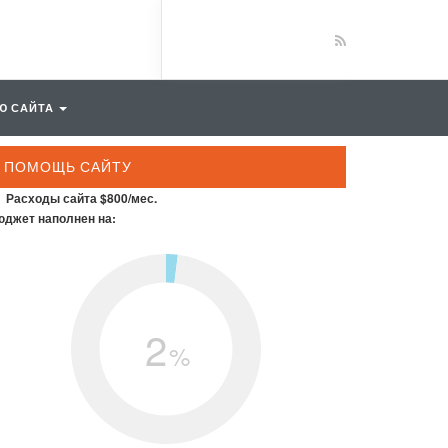
Ю САЙТА
ПОМОЩЬ САЙТУ
Расходы сайта $800/мес.
джет наполнен на:
2
%