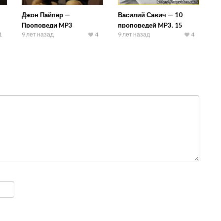
Джон Пайпер —
Василий Савич — 10
Проповеди MP3
проповедей MP3. 15
1
9 лет назад
4
9 лет назад
4