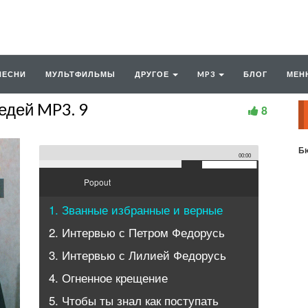
ПЕСНИ
МУЛЬТФИЛЬМЫ
ДРУГОЕ
MP3
БЛОГ
МЕН
едей MP3. 9
8
Бю
00:00
Popout
1. Званные избранные и верные
2. Интервью с Петром Федорусь
3. Интервью с Лилией Федорусь
4. Огненное крещение
5. Чтобы ты знал как поступать