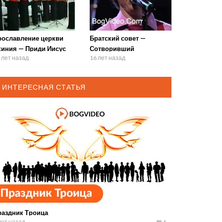
рославление церкви
Братский совет —
киния — Приди Иисус
Сотворивший
 лет назад
16 лет назад
ИНТЕРЕСНАЯ СТАТЬЯ
раздник Троица
лет назад
6