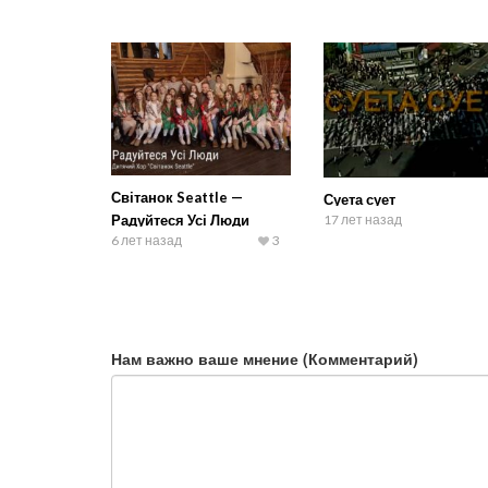
Світанок Seattle —
Суета сует
Радуйтеся Усі Люди
17 лет назад
6 лет назад
3
Нам важно ваше мнение (Комментарий)