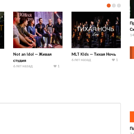
П
С
14
Not an Idol — Живая
MLT KIds — Тихая Ночь
6 лет назад
1
студия
6 лет назад
1
П
7 