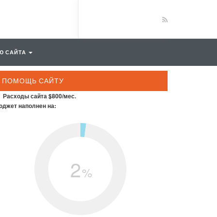
Ю САЙТА
ПОМОЩЬ САЙТУ
Расходы сайта $800/мес.
джет наполнен на:
2
%