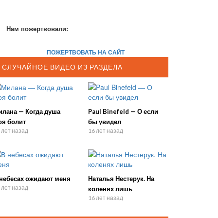
Нам пожертвовали:
ПОЖЕРТВОВАТЬ НА САЙТ
СЛУЧАЙНОЕ ВИДЕО ИЗ РАЗДЕЛА
илана — Когда душа
Paul Binefeld — О если
оя болит
бы увидел
 лет назад
16 лет назад
 небесах ожидают меня
Наталья Нестерук. На
 лет назад
коленях лишь
16 лет назад