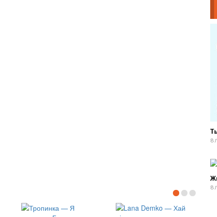
Ты
8 
Ж
8 