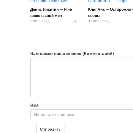
Денис Никитин — Я не
КлипЧик — Осторожно
верю в свой меч
ссоры
8 лет назад
4
16 лет назад
Нам важно ваше мнение (Комментарий)
Имя