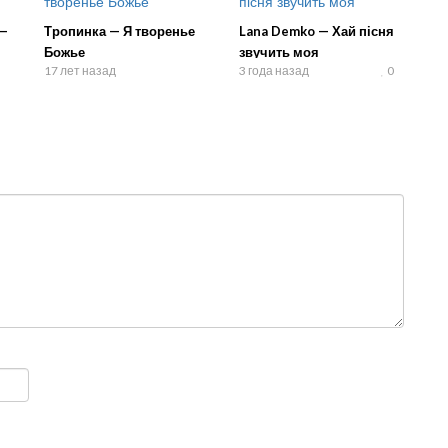
 —
Тропинка — Я творенье
Lana Demko — Хай пісня
Божье
звучить моя
17 лет назад
3 года назад
0