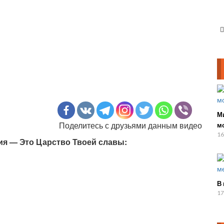
М
Поделитесь с друзьями данным видео
м
16
ия — Это Царство Твоей славы:
В
17