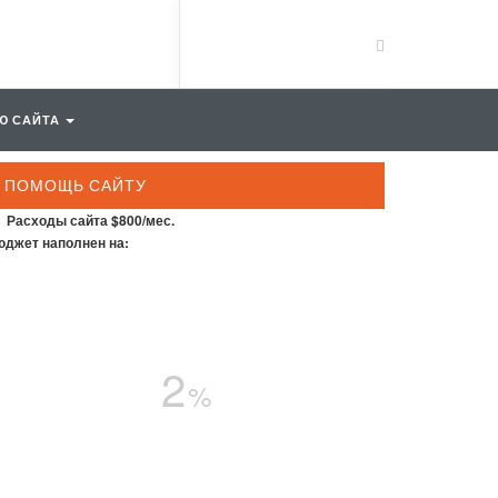
Ю САЙТА
ПОМОЩЬ САЙТУ
Расходы сайта $800/мес.
джет наполнен на:
2
%