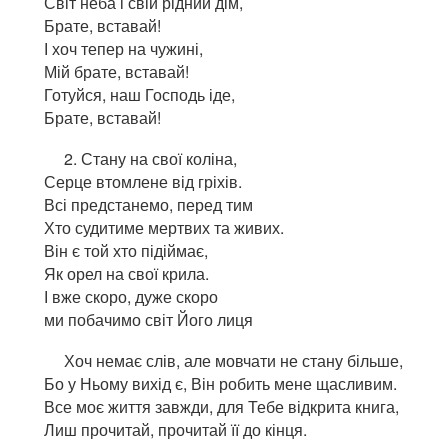
Світ неба і свій рідний дім,
Брате, вставай!
І хоч тепер на чужині,
Мій брате, вставай!
Готуйся, наш Господь іде,
Брате, вставай!
2. Стану на свої коліна,
Серце втомлене від гріхів.
Всі предстанемо, перед тим
Хто судитиме мертвих та живих.
Він є той хто підіймає,
Як орел на свої крила.
І вже скоро, дуже скоро
ми побачимо світ Його лиця
Хоч немає слів, але мовчати не стану більше,
Бо у Ньому вихід є, Він робить мене щасливим.
Все моє життя завжди, для Тебе відкрита книга,
Лиш прочитай, прочитай її до кінця.