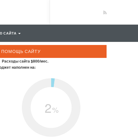
Ю САЙТА
ПОМОЩЬ САЙТУ
Расходы сайта $800/мес.
джет наполнен на:
2
%