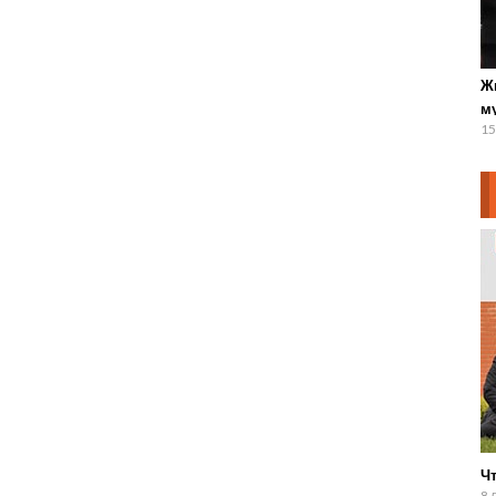
Ж
м
15
Чт
8 