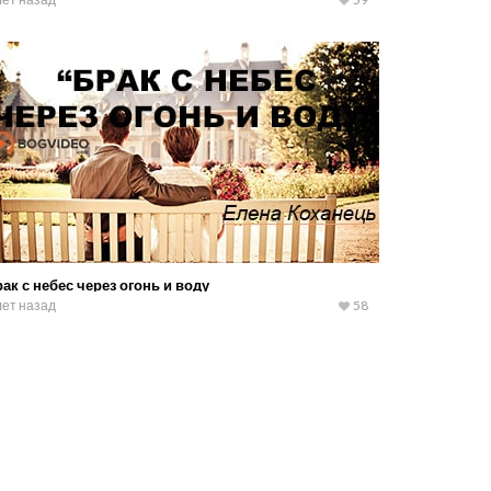
ак с небес через огонь и воду
лет назад
58