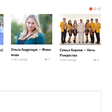
Ольга Андрощук — Жива
х)
Семья Кирнев — Ночь
вода
Рождества
7 лет назад
7
9 лет назад
6