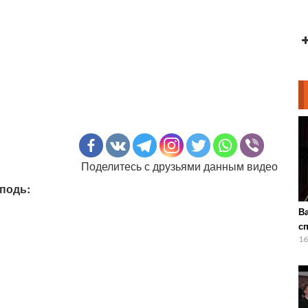
Поделитесь с друзьями данным видео
сподь:
В
с
16