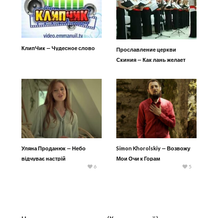
КлипЧик — Чудесное слово
Прославление церкви
Скиния — Как лань желает
Уляна Проданюк — Небо
Simon Khorolskiy — Возвожу
відчуває настрій
Мои Очи к Горам
6
5