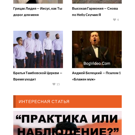
Грицак Лидия — Иисус, как Ты
Высокая Гармония — Снова
дорог для меня
по Небу Скучаю Я
4
Братья Тамбовской Церкви —
Анджей Белецкий — Псалом 1
Время уходит
«Блажен муж»
15
ИНТЕРЕСНАЯ СТАТЬЯ