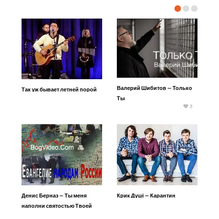
Валерий Шибитов — Только
Так уж бывает летней порой
Ты
3
Денис Берназ — Ты меня
Крик Душі — Карантин
наполни святостью Твоей