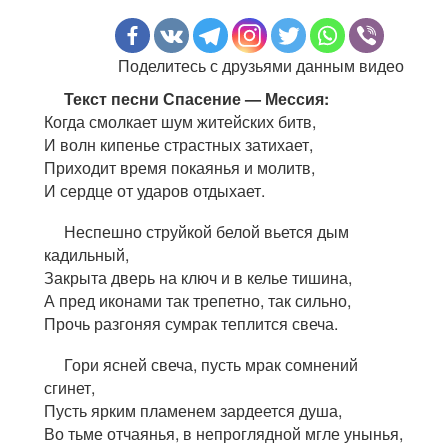
Поделитесь с друзьями данным видео
Текст песни Спасение — Мессия:
Когда смолкает шум житейских битв,
И волн кипенье страстных затихает,
Приходит время покаянья и молитв,
И сердце от ударов отдыхает.
Неспешно струйкой белой вьется дым
кадильный,
Закрыта дверь на ключ и в келье тишина,
А пред иконами так трепетно, так сильно,
Прочь разгоняя сумрак теплится свеча.
Гори ясней свеча, пусть мрак сомнений
сгинет,
Пусть ярким пламенем зардеется душа,
Во тьме отчаянья, в непроглядной мгле унынья,