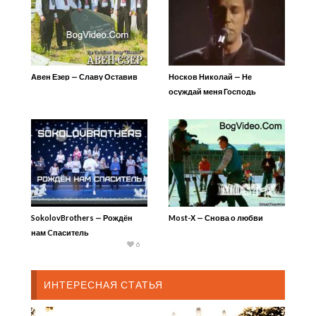
Авен Езер — Славу Оставив
Носков Николай — Не
осуждай меня Господь
SokolovBrothers — Рождён
Most-Х — Снова о любви
нам Cпаситель
6
ИНТЕРЕСНАЯ СТАТЬЯ