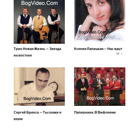
Трио Новая Жизнь — Звезда
Ксения Лапицкая — Нас ждут
1
на востоке
Сергей Брикса — Ты скажи я
Папирники. В Вифлееме
верю