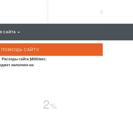
Ю САЙТА
ПОМОЩЬ САЙТУ
Расходы сайта $800/мес.
джет наполнен на:
2
%