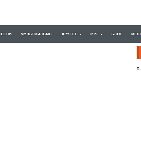
ПЕСНИ
МУЛЬТФИЛЬМЫ
ДРУГОЕ
MP3
БЛОГ
МЕН
Бю