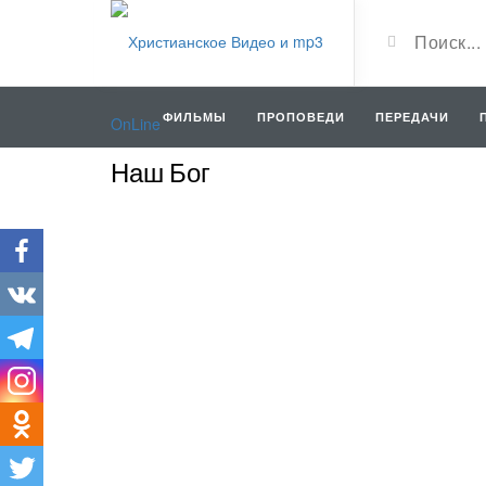
ФИЛЬМЫ
ПРОПОВЕДИ
ПЕРЕДАЧИ
Наш Бог