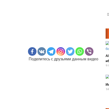
Al
Поделитесь с друзьями данным видео
иб
9 
И
16