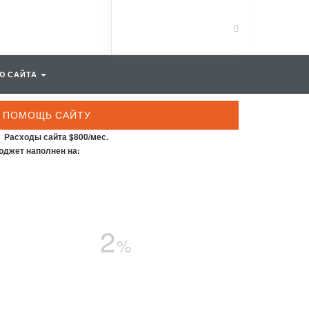
Ю САЙТА
ПОМОЩЬ САЙТУ
Расходы сайта $800/мес.
джет наполнен на:
2
%