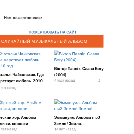
Нам пожертвовали:
ПОЖЕРТВОВАТЬ НА САЙТ
СЛУЧАЙНЫЙ МУЗЫКАЛЬНЫЙ АЛЬБОМ
Віктор Павлік. Слава Богу
талья Чайковская. Где
(2004)
4 года назад
2
арствует любовь. 2010
д
 лет назад
етский хор. Альбом
Эммануил. Альбом mp3
вечки, коровки
Земля! Земля!
 лет назад
14 лет назад