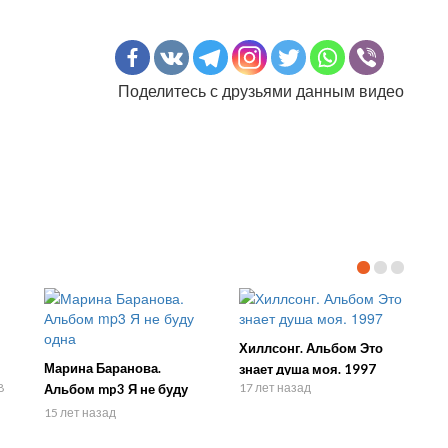
Поделитесь с друзьями данным видео
Хиллсонг. Альбом Это
Марина Баранова.
знает душа моя. 1997
8
17 лет назад
Альбом mp3 Я не буду
одна
15 лет назад