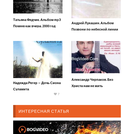
Татьяна Федчик. Альбом mp3
Андрей Лукашин. Альбом
Помню как вчера. 2000 год
Позвони по небесной линии
Александр Черпаков. Без
Надежда Регер — Дочь Сиона
Христа нам не жить
Суламита
7
ИНТЕРЕСНАЯ СТАТЬЯ