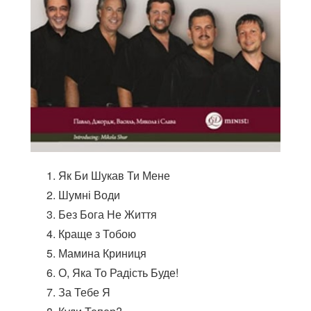
Як Би Шукав Ти Мене
Шумні Води
Без Бога Не Життя
Краще з Тобою
Мамина Криниця
О, Яка То Радість Буде!
За Тебе Я