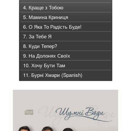
4. Краще з Тобою
5. Мамина Криниця
6. О Яка То Радість Буде!
7. За Тебе Я
8. Куди Тепер?
9. На Долонях Своїх
10. Хочу Бути Там
11. Бурні Хмари (Spanish)