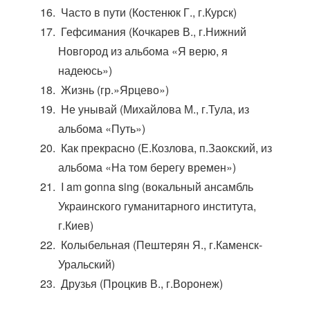
Часто в пути (Костенюк Г., г.Курск)
Гефсимания (Кочкарев В., г.Нижний
Новгород из альбома «Я верю, я
надеюсь»)
Жизнь (гр.»Ярцево»)
Не унывай (Михайлова М., г.Тула, из
альбома «Путь»)
Как прекрасно (Е.Козлова, п.Заокский, из
альбома «На том берегу времен»)
I am gonna sing (вокальный ансамбль
Украинского гуманитарного института,
г.Киев)
Колыбельная (Пештерян Я., г.Каменск-
Уральский)
Друзья (Процкив В., г.Воронеж)