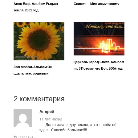
Авен Езер. Альбом Рыдает
Скиния — Мир дому твоему
земля. 2001 год
церковь Город Света. Альбом
Зов любви. Альбом Он
mp3 Потому, что Бог. 2006 год.
сделал нас родными
2 комментария
Андрей
11 лет назад
Долго искал одну песню, и вот нашёл её
здесь. Спасибо большое!!!!…..
Ответить