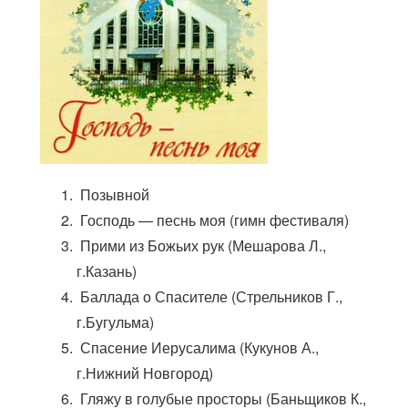
18. Жизнь
19. Не унывай
20. Как прекрасно
21. I am gonna sing
22. Колыбельная
23. Друзья
Позывной
Господь — песнь моя (гимн фестиваля)
Прими из Божьих рук (Мешарова Л.,
г.Казань)
Баллада о Спасителе (Стрельников Г.,
г.Бугульма)
Спасение Иерусалима (Кукунов А.,
г.Нижний Новгород)
Гляжу в голубые просторы (Баньщиков К.,