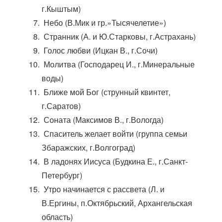
г.Кыштым)
Небо (В.Мик и гр.»Тысячелетие»)
Странник (А. и Ю.Старковы, г.Астрахань)
Голос любви (Ицкан В., г.Сочи)
Молитва (Господарец И., г.Минеральные
воды)
Ближе мой Бог (струнный квинтет,
г.Саратов)
Соната (Максимов В., г.Вологда)
Спаситель желает войти (группа семьи
Збаражских, г.Волгоград)
В ладонях Иисуса (Будкина Е., г.Санкт-
Петербург)
Утро начинается с рассвета (Л. и
В.Ергины, п.Октябрьский, Архангельская
область)