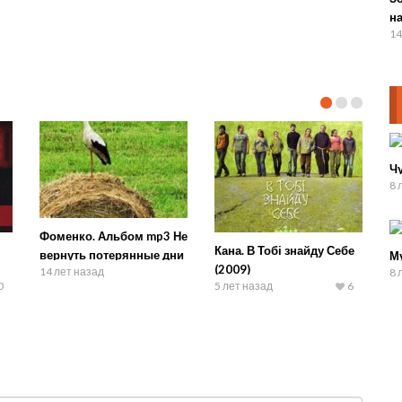
на
14
Ч
8 
Фоменко. Альбом mp3 Не
Кана. В Тобі знайду Себе
вернуть потерянные дни
М
(2009)
14 лет назад
8 
0
5 лет назад
6