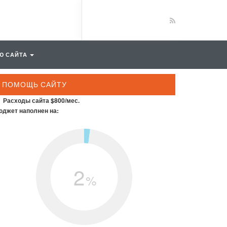
Ю САЙТА
ПОМОЩЬ САЙТУ
Расходы сайта $800/мес.
джет наполнен на:
2
%