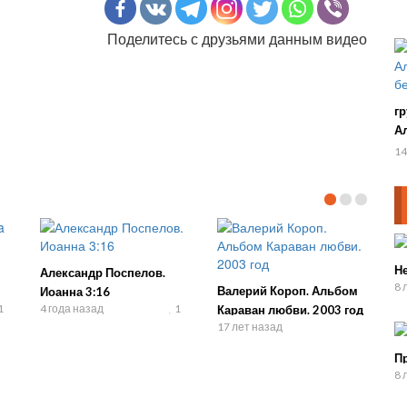
Поделитесь с друзьями данным видео
г
А
бе
14
Не
Александр Поспелов.
8 
Валерий Короп. Альбом
Иоанна 3:16
1
4 года назад
1
Караван любви. 2003 год
17 лет назад
П
8 