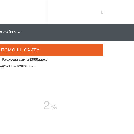
Ю САЙТА
ПОМОЩЬ САЙТУ
Расходы сайта $800/мес.
джет наполнен на:
2
%