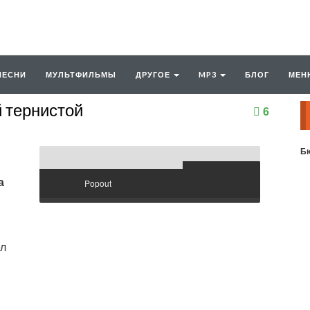
ПЕСНИ
МУЛЬТФИЛЬМЫ
ДРУГОЕ
MP3
БЛОГ
МЕН
й тернистой
6
Бю
а
Popout
ел