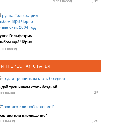
год
9 лет назад
12
руппа Гольфстрим.
льбом mp3 Чёрно-
лые сны. 2004 год
 лет назад
ИНТЕРЕСНАЯ СТАТЬЯ
 дай трещинкам стать бездной
лет назад
29
рактика или наблюдение?
лет назад
20