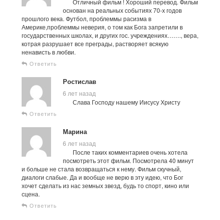
Отличный фильм ! Хороший перевод. Фильм
основан на реальных событиях 70-х годов
прошлого века. Футбол, проблеммы расизма в
Америке,проблеммы неверия, о том как Бога запретили в
государственных школах, и других гос. учреждениях……., вера,
котрая разрушает все преграды, растворяет всякую
ненависть в любви.
Ответить
Ростислав
6 лет назад
Слава Господу нашему Иисусу Христу
Ответить
Марина
6 лет назад
После таких комментариев очень хотела
посмотреть этот фильм. Посмотрела 40 минут
и больше не стала возвращаться к нему. Фильм скучный,
диалоги слабые. Да и вообще не верю в эту идею, что Бог
хочет сделать из нас земных звезд, будь то спорт, кино или
сцена.
Ответить