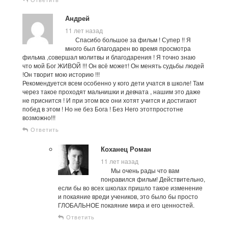
Андрей
11 лет назад
Спасибо большое за фильм ! Супер !! Я
много был благодарен во время просмотра
фильма ,совершал молитвы и благодарения ! Я точно знаю
что мой Бог ЖИВОЙ !!! Он всё может! Он менять судьбы людей
!Он творит мою историю !!!
Рекомендуется всем особенно у кого дети учатся в школе! Там
через такое проходят мальчишки и девчата , нашим это даже
не приснится ! И при этом все они хотят учится и достигают
побед в этом ! Но не без Бога ! Без Него этотпростотне
возможно!!!
Ответить
Коханец Роман
11 лет назад
Мы очень рады что вам
понравился фильм! Действительно,
если бы во всех школах пришло такое изменение
и покаяние вреди учеников, это было бы просто
ГЛОБАЛЬНОЕ покаяние мира и его ценностей.
Ответить