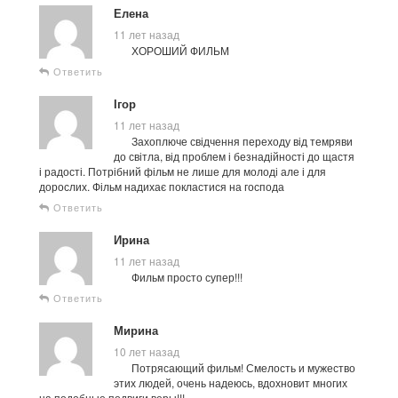
Елена
11 лет назад
ХОРОШИЙ ФИЛЬМ
Ответить
Ігор
11 лет назад
Захоплюче свідчення переходу від темряви
до світла, від проблем і безнадійності до щастя
і радості. Потрібний фільм не лише для молоді але і для
дорослих. Фільм надихає покластися на господа
Ответить
Ирина
11 лет назад
Фильм просто супер!!!
Ответить
Мирина
10 лет назад
Потрясающий фильм! Смелость и мужество
этих людей, очень надеюсь, вдохновит многих
на подобные подвиги веры!!!