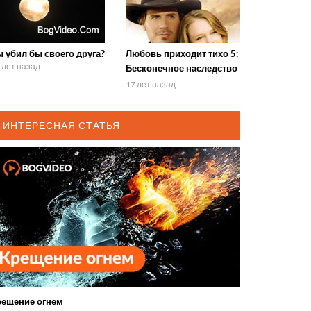
 убил бы своего друга?
Любовь приходит тихо 5:
 лет назад
Бесконечное наследство
любви (2007)
17 лет назад
ИНТЕРЕСНАЯ СТАТЬЯ
рещение огнем