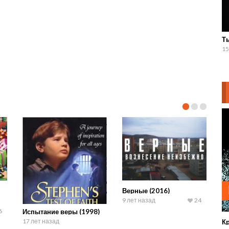
Ты
15
Верные (2016)
9 лет назад
24
6
Испытание веры (1998)
17 лет назад
К