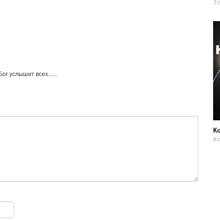
7 
 Бог услышит всех…..
К
8 