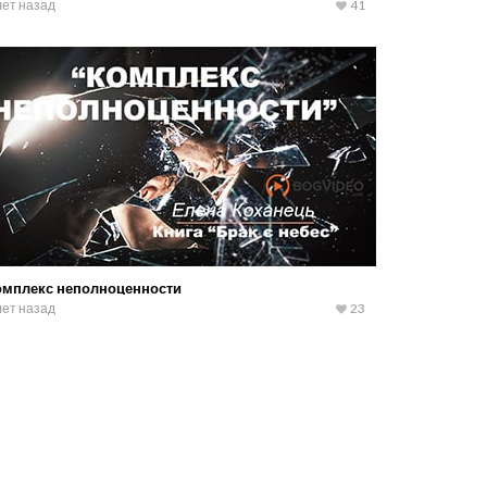
лет назад
41
омплекс неполноценности
лет назад
23