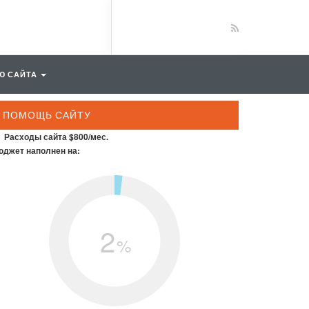
Ю САЙТА
ПОМОЩЬ САЙТУ
Расходы сайта $800/мес.
джет наполнен на:
2
%