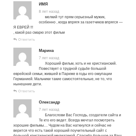
ИМЯ
8 лет назад
мелкий тут прям серьезный мужик,
особенно , когда впрягя за газетчиков впрягся —
Я ЕВРЕЙ !!!
, какой раз смарю этот фильм
Ответить
Марина
7 лет назад
Хороший фильм, хоть и не христианский.
Повествует о трудной судьбе большой
еврейской семьи, жившей в Париже в годы его оккупации
Германией. Мальчики такие самостоятельные, не то, что
нынешние дети.
Ответить
Олександр
7 лет назад
Благослови Вас Господь, создатели сайта и
Те кто его ведет. Всегда мечтал посмотреть
хорошие фильмы… Чудом на Вас наткнулся и сейчас не
верится что есть такой хороший поучительный сайт с
большой христианской медиатекой. Спасибо большое за Ваш