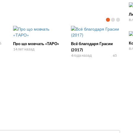
Л
8 
К
6
Про що мовчать «ТАРО»
Всё благодаря Грасии
8 
14 лет назад
(2017)
4 года назад
65