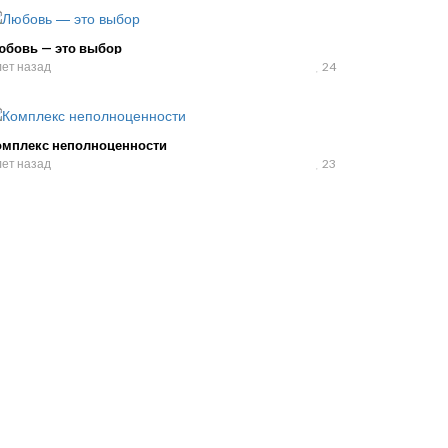
юбовь — это выбор
лет назад
24
омплекс неполноценности
лет назад
23