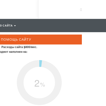
Ю САЙТА
ПОМОЩЬ САЙТУ
Расходы сайта $800/мес.
джет наполнен на:
2
%