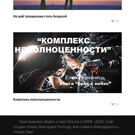
Не дай трещинкам стать бездной
29
Комплекс неполноценности
23
Христианское Видео и mp3 OnLine © 2009 - 2023. Сайт
создан только благодаря Господу, вся слава и благодарность
только Ему!