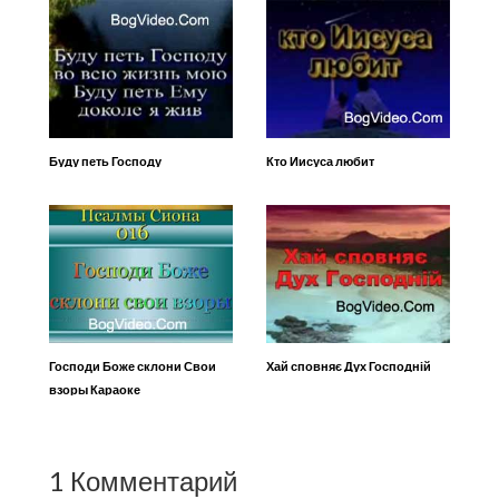
Буду петь Господу
Кто Иисуса любит
Господи Боже склони Свои
Хай сповняє Дух Господній
взоры Караоке
1 Комментарий