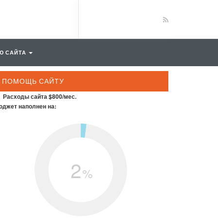
Ю САЙТА
ПОМОЩЬ САЙТУ
Расходы сайта $800/мес.
джет наполнен на:
2
%