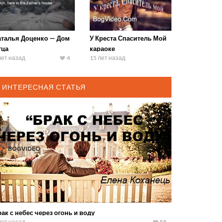
аталья Доценко — Дом
У Креста Спаситель Мой
тца
караоке
лет назад
4
15 лет назад
ИНТЕРЕСНАЯ СТАТЬЯ
ак с небес через огонь и воду
лет назад
58