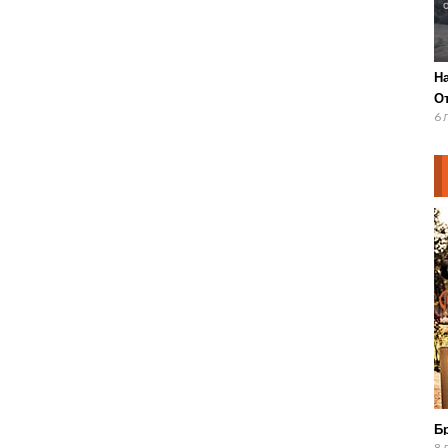
Н
О
6 
Бр
8 