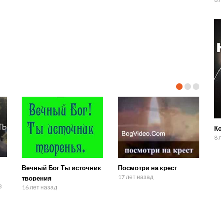
К
8 
Вечный Бог Ты источник
Посмотри на крест
17 лет назад
творения
3
16 лет назад