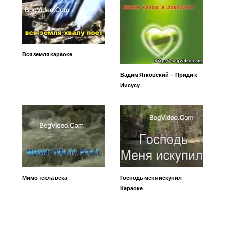
Вся земля караоке
Вадим Ятковский — Приди к
Иисусу
Мимо текла река
Господь меня искупил
Караоке