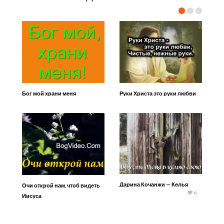
Бог мой храни меня
Руки Христа это руки любви
Дарина Кочанжи — Келья
Очи открой нам, чтоб видеть
6
Иисуса