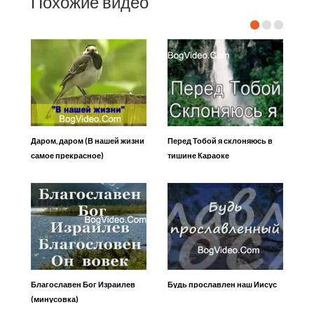
Похожие видео
Даром, даром (В нашей жизни
Перед Тобой я склоняюсь в
самое прекрасное)
тишине Караоке
Благославен Бог Израилев
Будь прославлен наш Иисус
(минусовка)