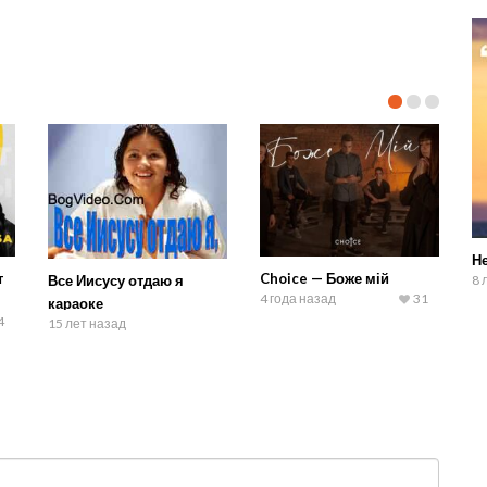
Не
т
Choice — Боже мій
Все Иисусу отдаю я
8 
4 года назад
31
караоке
4
15 лет назад