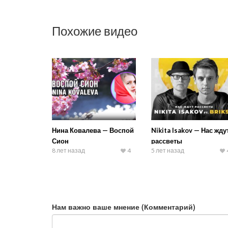
Похожие видео
Нина Ковалева — Воспой
Nikita Isakov — Нас жду
Сион
рассветы
8 лет назад
4
5 лет назад
Нам важно ваше мнение (Комментарий)