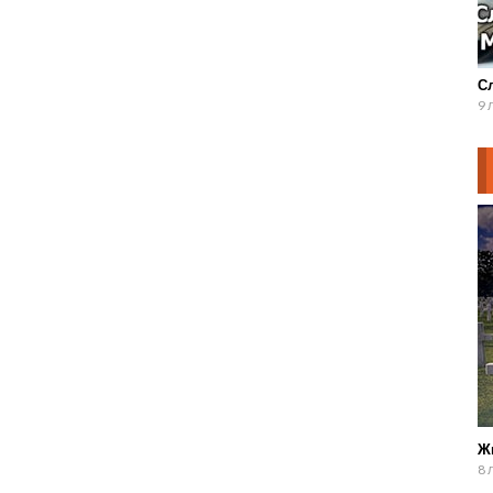
С
9 
Ж
8 