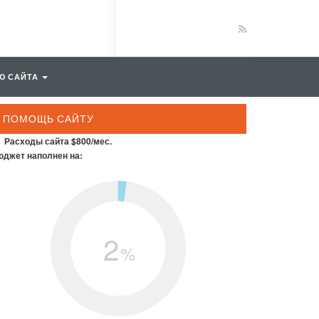
Ю САЙТА
ПОМОЩЬ САЙТУ
Расходы сайта $800/мес.
джет наполнен на:
2
%