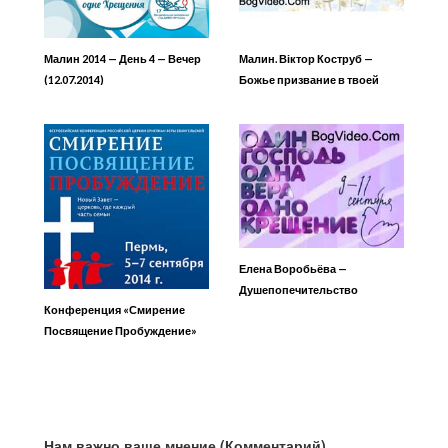
Малин 2014 — День 4 — Вечер
Малин. Віктор Коструб —
(12.07.2014)
Божье призвание в твоей
жизни
Елена Воробьёва —
Душепопечительство
Конференция «Смирение
исцеление души 2
Посвящение Пробуждение»
1/2
Нам важно ваше мнение (Комментарий)