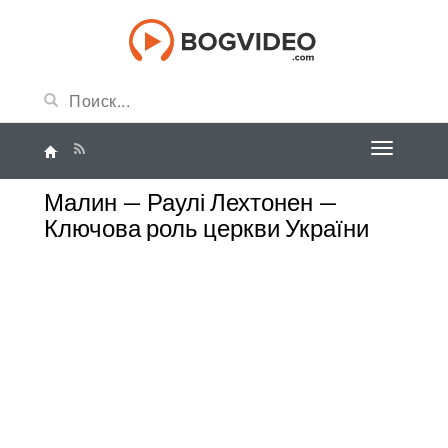
Малин — Раулі Лехтонен —
Ключова роль церкви України