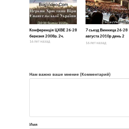
Конференція ЦХВЕ 26-28
7 сьезд Винница 26-28
березня 2008р. 2ч.
августа 2010р день 2
16 лет назад
диск 1
16 лет назад
Нам важно ваше мнение (Комментарий)
Имя