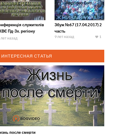
онференція служителів
Збуж №67 (17.04.2017) 2
ВЄ Пд-Зх. регіону
часть
9 лет назад
1
011) 3
 лет назад
ИНТЕРЕСНАЯ СТАТЬЯ
изнь после смерти