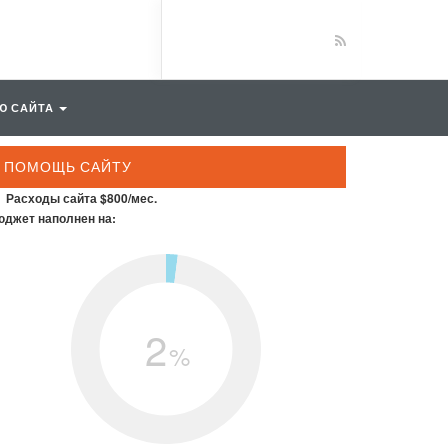
Ю САЙТА
ПОМОЩЬ САЙТУ
Расходы сайта $800/мес.
джет наполнен на:
2
%