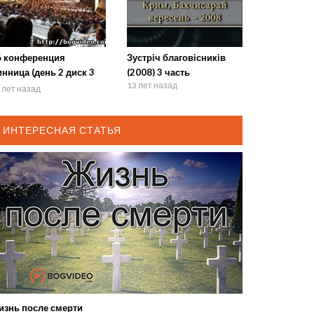
6 конференция
Зустрiч благовiсникiв
нница (день 2 диск 3
(2008) 3 часть
13 лет назад
сть 3)
 лет назад
ИНТЕРЕСНАЯ СТАТЬЯ
изнь после смерти