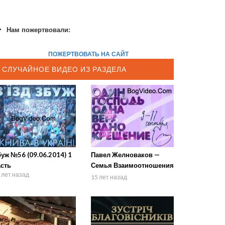
Нам пожертвовали:
ПОЖЕРТВОВАТЬ НА САЙТ
СЛУЧАЙНОЕ ВИДЕО ИЗ РАЗДЕЛА
уж №56 (09.06.2014) 1
Павел Желноваков —
асть
Семья Взаимоотношения
 лет назад
в браке 2
15 лет назад