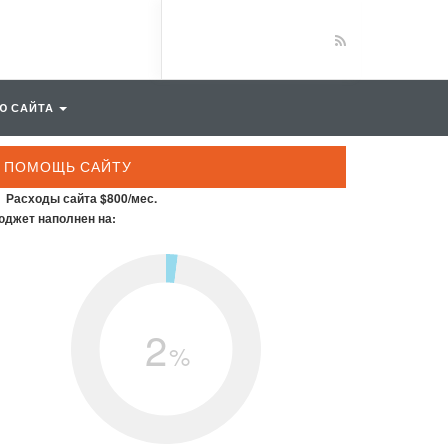
Ю САЙТА
ПОМОЩЬ САЙТУ
Расходы сайта $800/мес.
джет наполнен на:
2
%