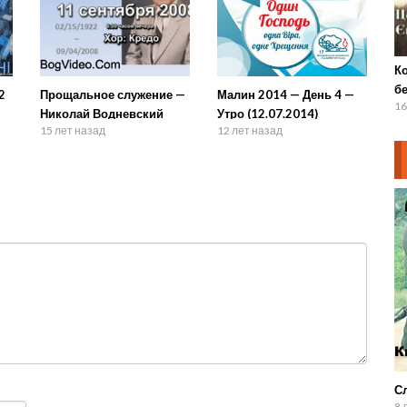
К
бе
2
Прощальное служение —
Малин 2014 — День 4 —
16
Николай Водневский
Утро (12.07.2014)
15 лет назад
12 лет назад
Сл
8 