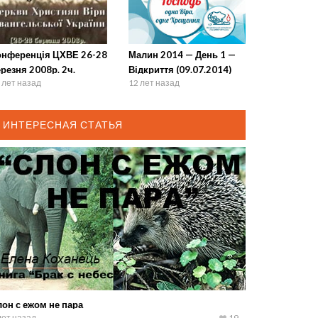
онференція ЦХВЕ 26-28
Малин 2014 — День 1 —
резня 2008р. 2ч.
Відкриття (09.07.2014)
 лет назад
12 лет назад
ИНТЕРЕСНАЯ СТАТЬЯ
он с ежом не пара
лет назад
19