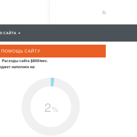
Ю САЙТА
ПОМОЩЬ САЙТУ
Расходы сайта $800/мес.
джет наполнен на:
2
%