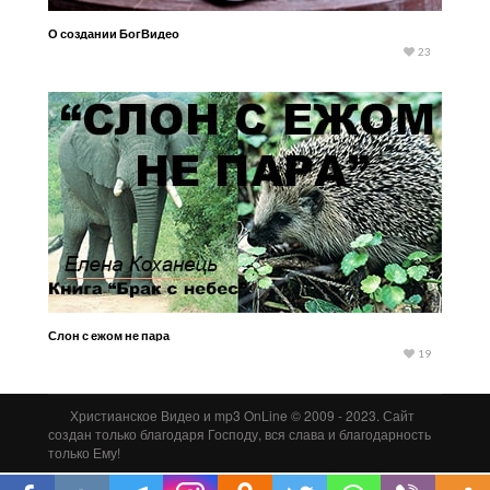
О создании БогВидео
23
Слон с ежом не пара
19
Христианское Видео и mp3 OnLine © 2009 - 2023. Сайт
создан только благодаря Господу, вся слава и благодарность
только Ему!