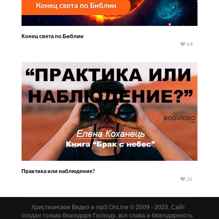
Конец света по Библии
64
Практика или наблюдение?
20
Христианское Видео и mp3 OnLine © 2009 - 2023. Сайт
создан только благодаря Господу, вся слава и благодарность