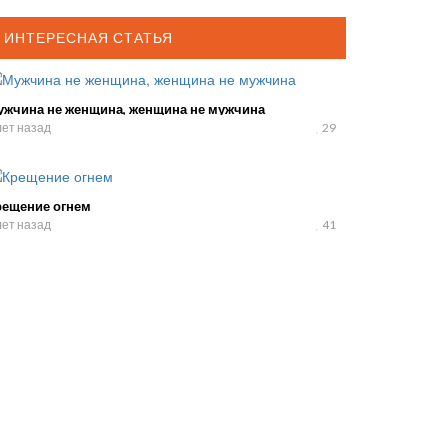
ИНТЕРЕСНАЯ СТАТЬЯ
ужчина не женщина, женщина не мужчина
лет назад
29
рещение огнем
лет назад
41