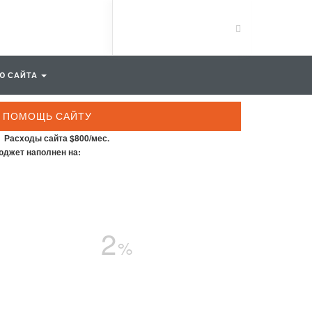
Ю САЙТА
ПОМОЩЬ САЙТУ
Расходы сайта $800/мес.
джет наполнен на:
2
%