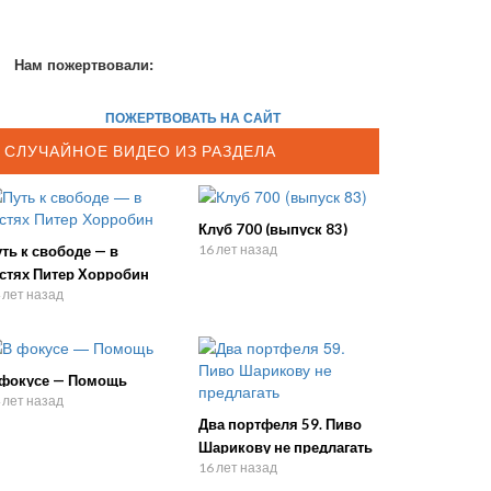
Нам пожертвовали:
ПОЖЕРТВОВАТЬ НА САЙТ
СЛУЧАЙНОЕ ВИДЕО ИЗ РАЗДЕЛА
Клуб 700 (выпуск 83)
16 лет назад
ть к свободе — в
остях Питер Хорробин
 лет назад
 фокусе — Помощь
 лет назад
Два портфеля 59. Пиво
Шарикову не предлагать
16 лет назад