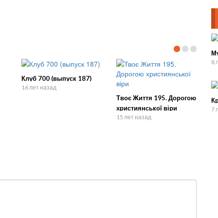
М
8 
Клуб 700 (выпуск 187)
16 лет назад
Твоє Життя 195. Дорогою
К
християнської віри
7 
15 лет назад