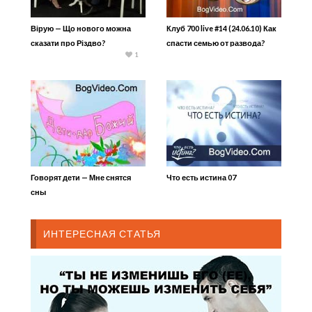
Вірую — Що нового можна
Клуб 700 live #14 (24.06.10) Как
сказати про Різдво?
спасти семью от развода?
1
Говорят дети — Мне снятся
Что есть истина 07
сны
ИНТЕРЕСНАЯ СТАТЬЯ