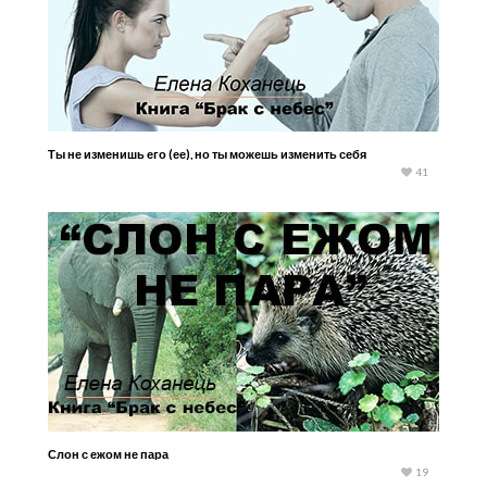
Ты не изменишь его (ее), но ты можешь изменить себя
41
Слон с ежом не пара
19