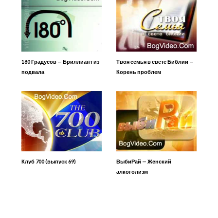
180 Градусов — Бриллиант из
Твоя семья в свете Библии —
подвала
Корень проблем
Клуб 700 (выпуск 69)
ВыбиРай — Женский
алкоголизм