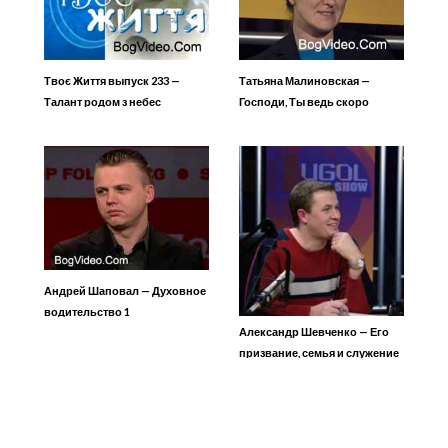
Твоє Життя выпуск 233 —
Татьяна Малиновская —
Талант родом з небес
Господи, Ты ведь скоро
придёшь?
Андрей Шаповал — Духовное
водительство 1
Александр Шевченко — Его
призвание, семья и служение