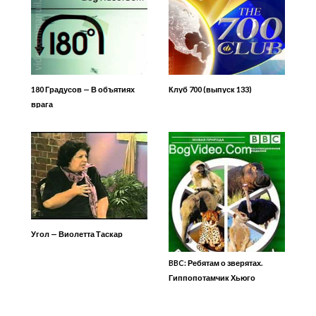
180 Градусов — В объятиях
Клуб 700 (выпуск 133)
врага
Угол — Виолетта Таскар
BBC: Ребятам о зверятах.
Гиппопотамчик Хьюго