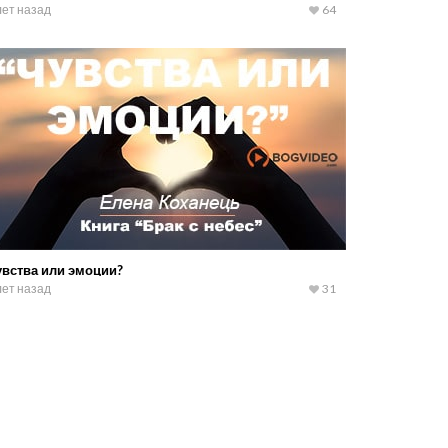
лет назад
64
увства или эмоции?
лет назад
31