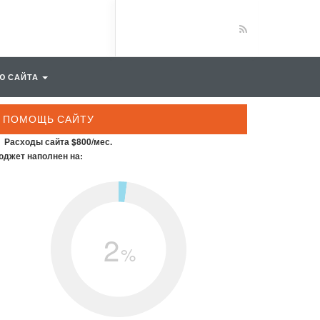
Ю САЙТА
ПОМОЩЬ САЙТУ
Расходы сайта $800/мес.
джет наполнен на:
2
%