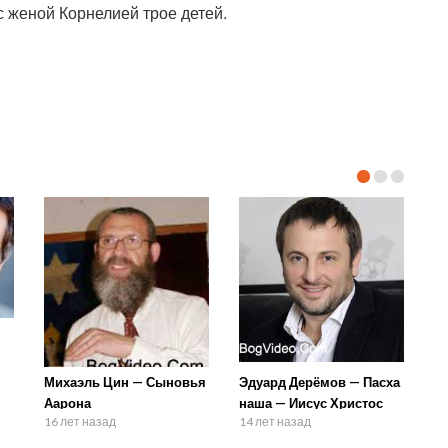
с женой Корнелией трое детей.
Михаэль Цин — Сыновья
Эдуард Дерёмов — Пасха
Аарона
наша — Иисус Христос
16 лет назад
14 лет назад