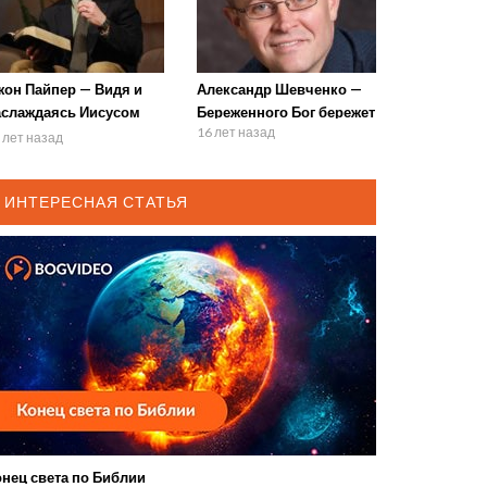
жон Пайпер — Видя и
Александр Шевченко —
аслаждаясь Иисусом
Береженного Бог бережет
16 лет назад
истом (сессия 2) (часть
 лет назад
ИНТЕРЕСНАЯ СТАТЬЯ
онец света по Библии