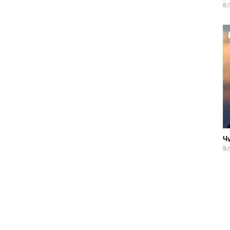
8 
Ч
8 