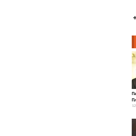
П
П
12