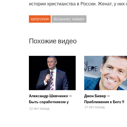
истории христианства в России. Женат, у них 
КАТЕГОРИЯ
ЙОХАННЕС РАЙМЕР
Похожие видео
Александр Шевченко —
Джон Бивер —
Быть соработником у
Приближение к Богу 9
17 лет назад
Бога 2
12 лет назад