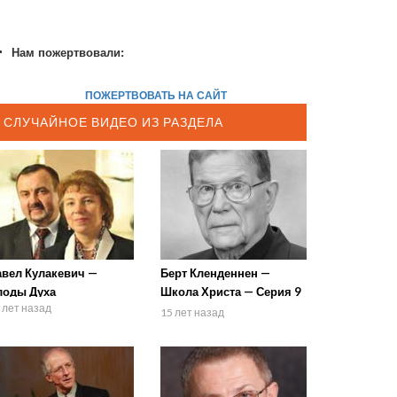
Нам пожертвовали:
ПОЖЕРТВОВАТЬ НА САЙТ
СЛУЧАЙНОЕ ВИДЕО ИЗ РАЗДЕЛА
авел Кулакевич —
Берт Кленденнен —
лоды Духа
Школа Христа — Серия 9
 лет назад
— Молитва 5
15 лет назад