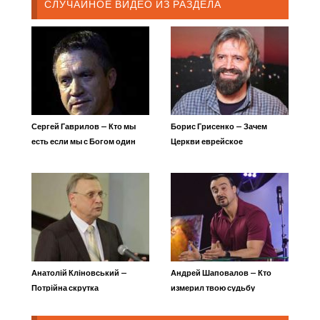
СЛУЧАЙНОЕ ВИДЕО ИЗ РАЗДЕЛА
Сергей Гаврилов — Кто мы
Борис Грисенко — Зачем
есть если мы с Богом один
Церкви еврейское
Дух
мессианское служение
Анатолій Кліновський —
Андрей Шаповалов — Кто
Потрійна скрутка
измерил твою судьбу