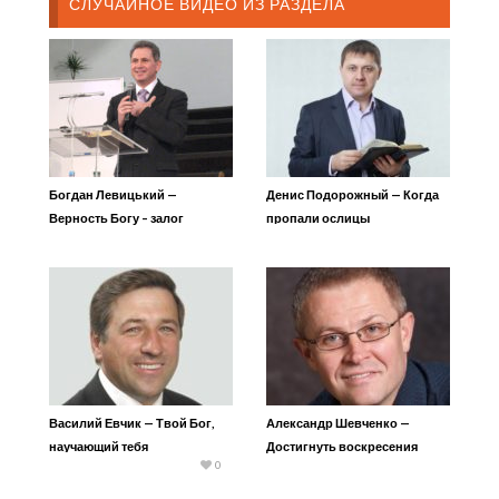
СЛУЧАЙНОЕ ВИДЕО ИЗ РАЗДЕЛА
Богдан Левицький —
Денис Подорожный — Когда
Верность Богу – залог
пропали ослицы
успешного лидерства
Василий Евчик — Твой Бог,
Александр Шевченко —
научающий тебя
Достигнуть воскресения
0
мертвых