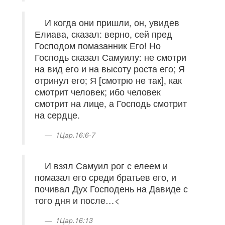
И когда они пришли, он, увидев
Елиава, сказал: верно, сей пред
Господом помазанник Его! Но
Господь сказал Самуилу: не смотри
на вид его и на высоту роста его; Я
отринул его; Я [смотрю не так], как
смотрит человек; ибо человек
смотрит на лице, а Господь смотрит
на сердце.
1Цар.16:6-7
И взял Самуил рог с елеем и
помазал его среди братьев его, и
почивал Дух Господень на Давиде с
того дня и после…<
1Цар.16:13