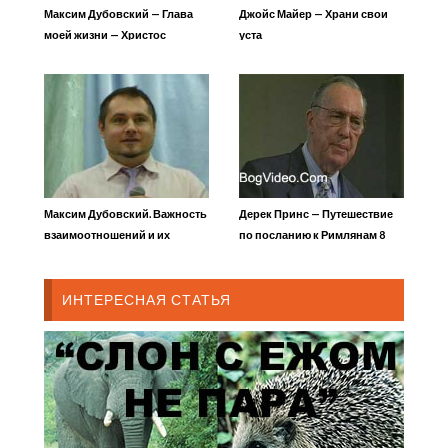
Максим Дубовский — Глава
Джойс Майер — Храни свои
моей жизни — Христос
уста
Максим Дубовский. Важность
Дерек Принс — Путешествие
взаимоотношений и их
по посланию к Римлянам 8
последствия
ИНТЕРЕСНАЯ СТАТЬЯ