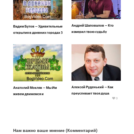
Андрей Шаповалов — Кто
Вадим Бутов — Удивительные
измерил твою судьбу
открытия в древних городах 5
Алексей Руденький — Как
Анатолий Мокляк — Мы Им
преуспевает твоя душа
живем движемся и
0
существуем
Нам важно ваше мнение (Комментарий)