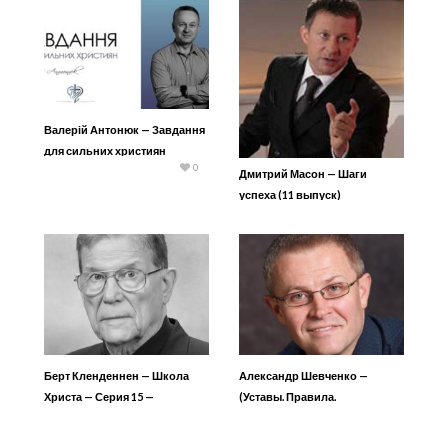
Валерій Антонюк — Завдання
для сильних християн
0
Дмитрий Масон — Шаги
успеха (11 выпуск)
Берт Кленденнен — Школа
Александр Шевченко —
Христа — Серия 15 —
(Уставы. Правила.
Пробуждение 3
Постановления 1) Реформа
церкви и общества