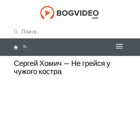
Сергей Хомич — Не грейся у
чужого костра