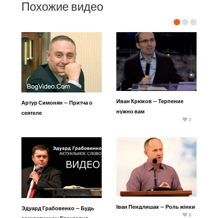
Похожие видео
Иван Крюков — Терпение
Артур Симонян — Притча о
нужно вам
сеятеле
0
Іван Пендлишак — Роль жінки
Эдуард Грабовенко — Будь
8