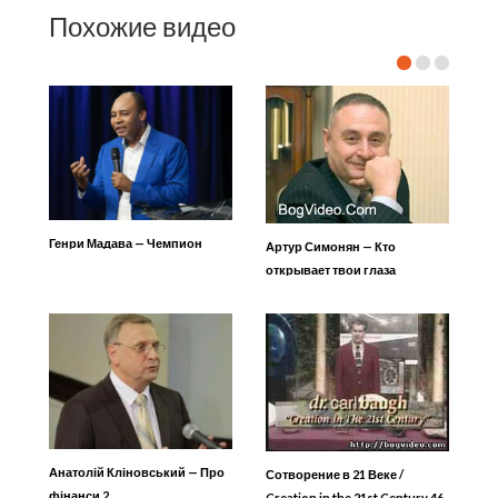
Похожие видео
Генри Мадава — Чемпион
Артур Симонян — Кто
открывает твои глаза
Анатолій Кліновський — Про
Сотворение в 21 Веке /
фінанси 2
Creation in the 21st Century 46