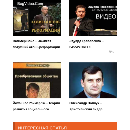
Вальтер Вайс — Зажигая
Эдуард Грабовенко —
потухший огонь реформации
PASSWORD X
0
13
Йоханнес Раймер 14 — Теория
Олександр Попчук —
развития социального
Христианский лидер
пространства 2
ИНТЕРЕСНАЯ СТАТЬЯ