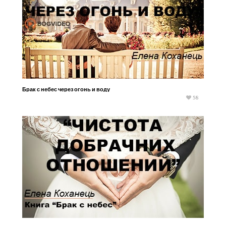
Брак с небес через огонь и воду
58