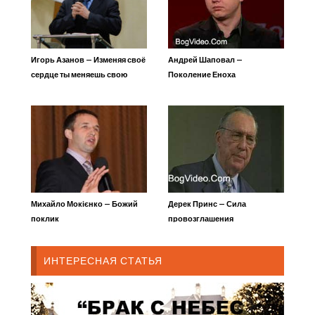
Игорь Азанов — Изменяя своё
Андрей Шаповал —
сердце ты меняешь свою
Поколение Еноха
жизнь
Михайло Мокієнко — Божий
Дерек Принс — Сила
поклик
провозглашения
ИНТЕРЕСНАЯ СТАТЬЯ