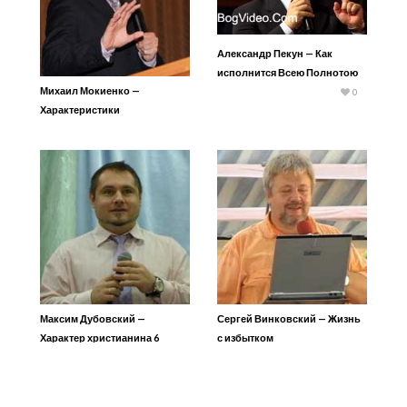
Александр Пекун — Как
исполнится Всею Полнотою
Михаил Мокиенко —
Божией
0
Характеристики
влиятельного меньшинства
Максим Дубовский —
Сергей Винковский — Жизнь
Характер христианина 6
с избытком